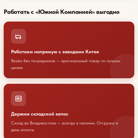
Работать с «Южной Компанией» выгодно
Работаем напрямую с заводами Китая
Везём без посредников — оригинальный товар по лучшим
ценам
Обсудим
сотрудничество?
Свяжитесь с нами любым
удобным способом
Держим складской запас
или оставьте свои контакты
Склад во Владивостоке — всегда в наличии. Отгрузка в
день оплаты
+7 423 202 88 01