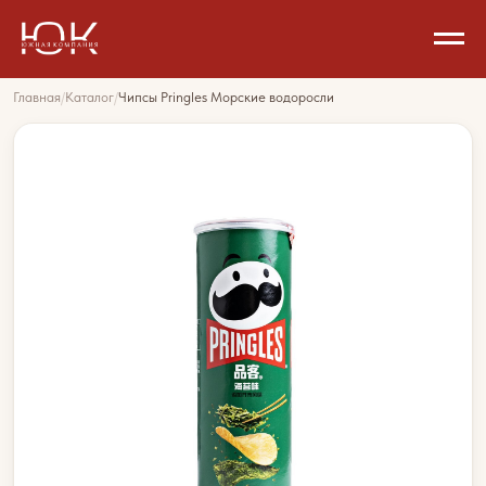
Главная
/
Каталог
/
Чипсы Pringles Морские водоросли