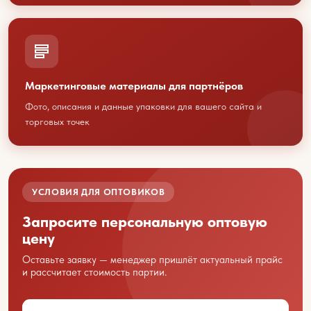
sales@youcofoods.ru
- для заявок и
заказов
info@youcfoods.ru
- для предложений
по сотрудничеству
Маркетинговые материалы для партнёров
Фото, описания и данные упаковки для вашего сайта и
Офис:
торговых точек
Приморский край, г. Владивосток, проспект
100-летия Владивостоку, 32Д, 1 этаж, оф.5
(вход с улицы)
Склад:
УСЛОВИЯ ДЛЯ ОПТОВИКОВ
Приморский край, г. Артем, ул. Гагарина, 47
Запросите персональную оптовую
цену
Оставьте заявку — менеджер пришлёт актуальный прайс
и рассчитает стоимость партии.
Ваше имя