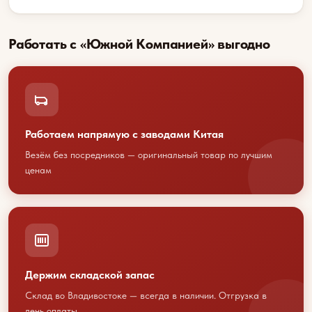
Работать с «Южной Компанией» выгодно
Работаем напрямую с заводами Китая
Везём без посредников — оригинальный товар по лучшим
Обсудим
ценам
сотрудничество?
Свяжитесь с нами любым
удобным способом
или оставьте свои контакты
Держим складской запас
Склад во Владивостоке — всегда в наличии. Отгрузка в
день оплаты