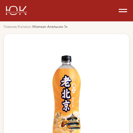
Главная
/
Каталог
/
Miansan Апельсин 1л