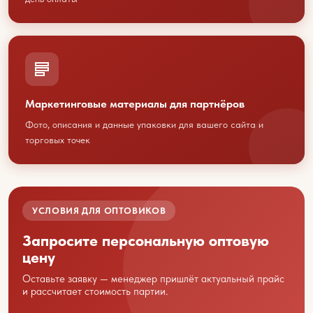
+7 423 202 88 01
sales@youcofoods.ru
- для заявок и
заказов
info@youcfoods.ru
- для предложений
по сотрудничеству
Маркетинговые материалы для партнёров
Фото, описания и данные упаковки для вашего сайта и
Офис:
торговых точек
Приморский край, г. Владивосток, проспект
100-летия Владивостоку, 32Д, 1 этаж, оф.5
(вход с улицы)
Склад:
УСЛОВИЯ ДЛЯ ОПТОВИКОВ
Приморский край, г. Артем, ул. Гагарина, 47
Запросите персональную оптовую
цену
Оставьте заявку — менеджер пришлёт актуальный прайс
и рассчитает стоимость партии.