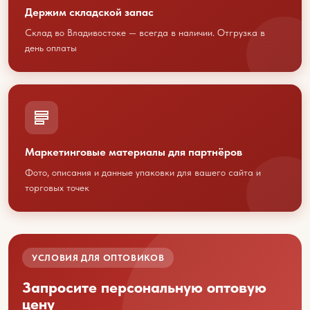
Держим складской запас
Склад во Владивостоке — всегда в наличии. Отгрузка в
+7 423 202 88 01
день оплаты
sales@youcofoods.ru
- для заявок и
заказов
info@youcfoods.ru
- для предложений
по сотрудничеству
Маркетинговые материалы для партнёров
Офис:
Фото, описания и данные упаковки для вашего сайта и
Приморский край, г. Владивосток, проспект
торговых точек
100-летия Владивостоку, 32Д, 1 этаж, оф.5
(вход с улицы)
Склад:
Приморский край, г. Артем, ул. Гагарина, 47
УСЛОВИЯ ДЛЯ ОПТОВИКОВ
Запросите персональную оптовую
цену