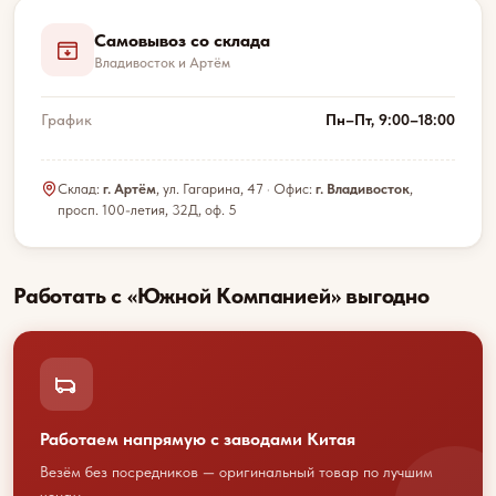
Самовывоз со склада
Владивосток и Артём
График
Пн–Пт, 9:00–18:00
Склад:
г. Артём
, ул. Гагарина, 47 · Офис:
г. Владивосток
,
просп. 100-летия, 32Д, оф. 5
Работать с «Южной Компанией» выгодно
Работаем напрямую с заводами Китая
Везём без посредников — оригинальный товар по лучшим