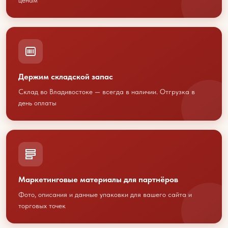
ценам
Обсудим
сотрудничество?
Держим складской запас
Склад во Владивостоке — всегда в наличии. Отгрузка в
Свяжитесь с нами любым
день оплаты
удобным способом
или оставьте свои контакты
+7 423 202 88 01
sales@youcofoods.ru
- для заявок и
Маркетинговые материалы для партнёров
заказов
Фото, описания и данные упаковки для вашего сайта и
info@youcfoods.ru
- для предложений
торговых точек
по сотрудничеству