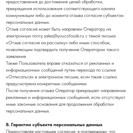
предоставления до достижения целей обработки,
прекращения использования соответствующего канала
+7 423 202 88 01
коммуникации либо до момента отзыва согласия субъектом
sales@youcofoods.ru
- для заявок и
персональных данных.
заказов
Отзыв согласия может быть направлен Оператору на
info@youcfoods.ru
- для предложений
электронную почту sales@youcofoods.ru с темой письма
по сотрудничеству
«Отзыв согласия на рассылку» либо иным способом,
позволяющим подтвердить получение Оператором такого
заявления.
Офис:
Также Пользователь вправе отказаться от рекламных и
Приморский край, г. Владивосток, проспект
информационных сообщений путем перехода по ссылке
100-летия Владивостоку, 32Д, 1 этаж, оф.5
(вход с улицы)
«Отписаться» в электронном письме, если такая ссылка
предусмотрена конкретным сообщением.
Склад:
После получения отзыва Оператор прекращает направление
Приморский край, г. Артем, ул. Гагарина, 47
рекламных и информационных сообщений, если отсутствуют
иные законные основания для продолжения обработки
персональных данных.
8. Гарантии субъекта персональных данных
Предоставляя настоящее согласие, я подтверждаю, что