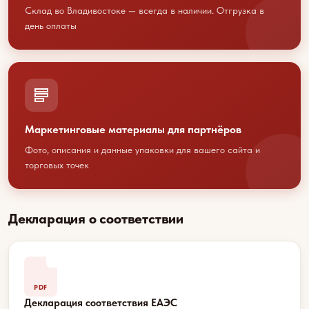
Склад во Владивостоке — всегда в наличии. Отгрузка в
сотрудничество?
день оплаты
Свяжитесь с нами любым
удобным способом
или оставьте свои контакты
Маркетинговые материалы для партнёров
+7 423 202 88 01
Фото, описания и данные упаковки для вашего сайта и
sales@youcofoods.ru
- для заявок и
торговых точек
заказов
info@youcfoods.ru
- для предложений
по сотрудничеству
Декларация о соответствии
Офис:
Приморский край, г. Владивосток, проспект
100-летия Владивостоку, 32Д, 1 этаж, оф.5
PDF
(вход с улицы)
Декларация соответствия ЕАЭС