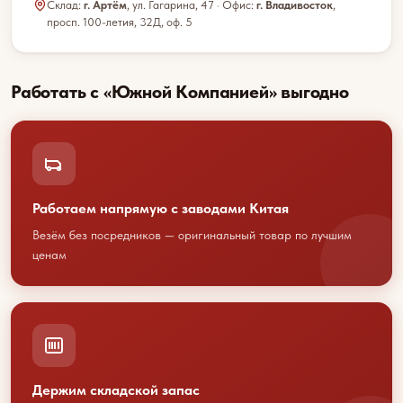
Склад:
г. Артём
, ул. Гагарина, 47 · Офис:
г. Владивосток
,
просп. 100-летия, 32Д, оф. 5
Работать с «Южной Компанией» выгодно
Работаем напрямую с заводами Китая
Везём без посредников — оригинальный товар по лучшим
ценам
Обсудим
Держим складской запас