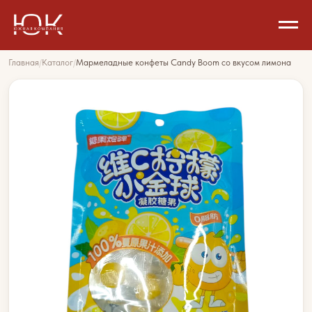
Главная
/
Каталог
/
Мармеладные конфеты Candy Boom со вкусом лимона