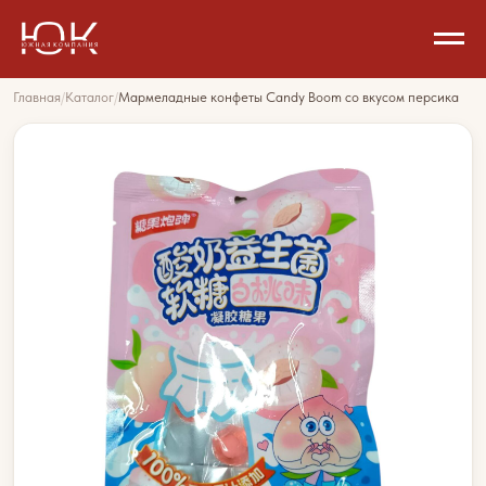
Главная
/
Каталог
/
Мармеладные конфеты Candy Boom со вкусом персика