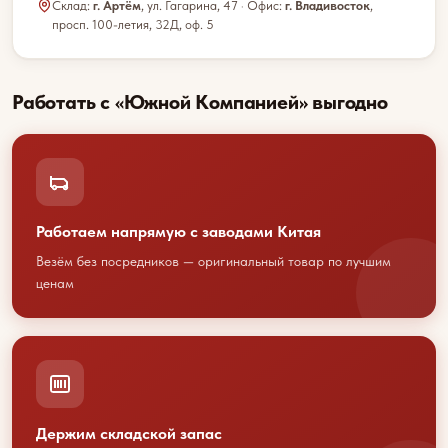
Склад:
г. Артём
, ул. Гагарина, 47 · Офис:
г. Владивосток
,
просп. 100-летия, 32Д, оф. 5
Работать с «Южной Компанией» выгодно
Работаем напрямую с заводами Китая
Везём без посредников — оригинальный товар по лучшим
ценам
Обсудим
Держим складской запас