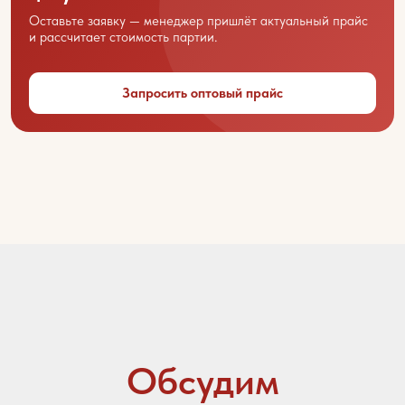
Оставьте заявку — менеджер пришлёт актуальный прайс
Название вашей организации
и рассчитает стоимость партии.
Запросить оптовый прайс
Ваш город
Контактный телефон
Email
Ваше сообщение