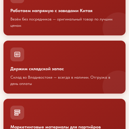
Работаем напрямую с заводами Китая
Везём без посредников — оригинальный товар по лучшим
ценам
Обсудим
сотрудничество?
Держим складской запас
Свяжитесь с нами любым
Склад во Владивостоке — всегда в наличии. Отгрузка в
удобным способом
день оплаты
или оставьте свои контакты
+7 423 202 88 01
sales@youcofoods.ru
- для заявок и
заказов
Маркетинговые материалы для партнёров