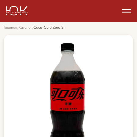
Главная
/
Каталог
/
Coca-Cola Zero 2л