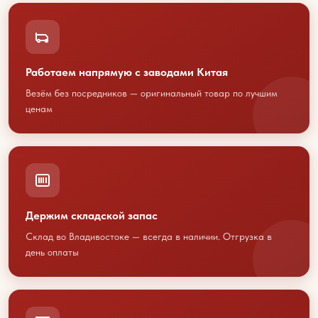
Работаем напрямую с заводами Китая
Везём без посредников — оригинальный товар по лучшим
ценам
Обсудим
сотрудничество?
Держим складской запас
Свяжитесь с нами любым
удобным способом
Склад во Владивостоке — всегда в наличии. Отгрузка в
день оплаты
или оставьте свои контакты
+7 423 202 88 01