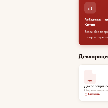
Работаем на
Китая
Везём без поср
товар по лучши
Деклараци
PDF
Декларация с
Открыть докумен
Скачать