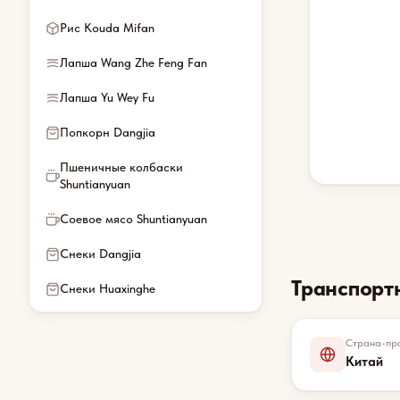
Рис Kouda Mifan
Лапша Wang Zhe Feng Fan
Лапша Yu Wey Fu
Попкорн Dangjia
Пшеничные колбаски
Shuntianyuan
Соевое мясо Shuntianyuan
Снеки Dangjia
Транспорт
Снеки Huaxinghe
Страна-про
Китай