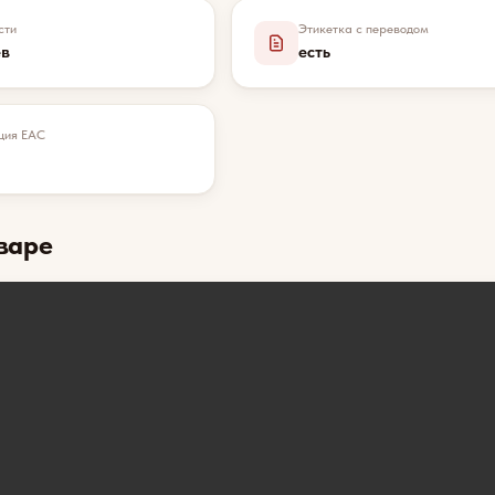
сти
Этикетка с переводом
ев
есть
ция EAC
варе