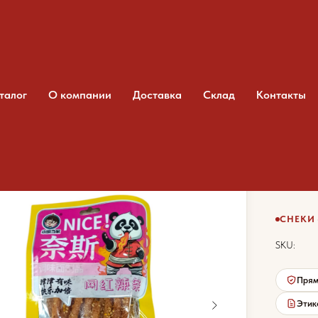
талог
О компании
Доставка
Склад
Контакты
о Дандзя со вкусом говяжьего стейка
Лат
гов
СНЕКИ 
SKU:
Прям
Этик