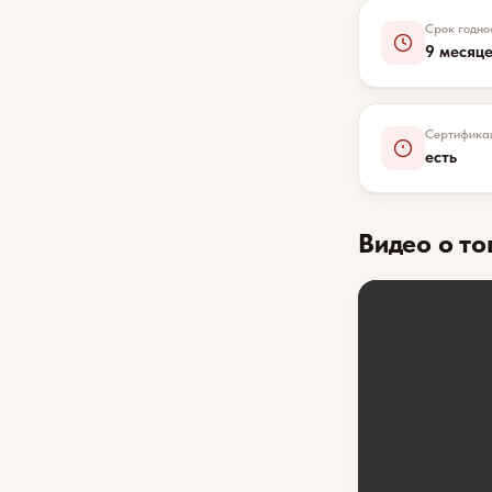
Срок годно
9 месяц
Сертифика
есть
Видео о то