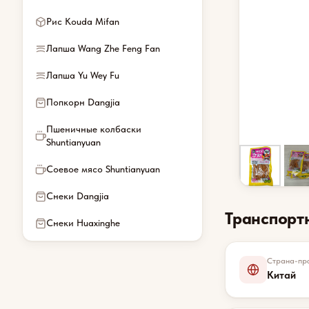
Рис Kouda Mifan
Лапша Wang Zhe Feng Fan
Лапша Yu Wey Fu
Попкорн Dangjia
Пшеничные колбаски
Shuntianyuan
Соевое мясо Shuntianyuan
Снеки Dangjia
Транспорт
Снеки Huaxinghe
Страна-про
Китай