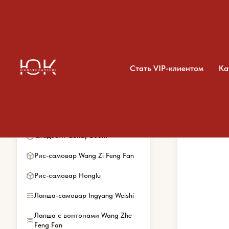
Стать VIP-клиентом
Ка
Категории каталога
Главная
/
Каталог
/
Латя
Весь ассортимент
Сладости Candy Boom
Рис-самовар Wang Zi Feng Fan
Рис-самовар Honglu
Лапша-самовар Ingyang Weishi
Лапша с вонтонами Wang Zhe
Feng Fan