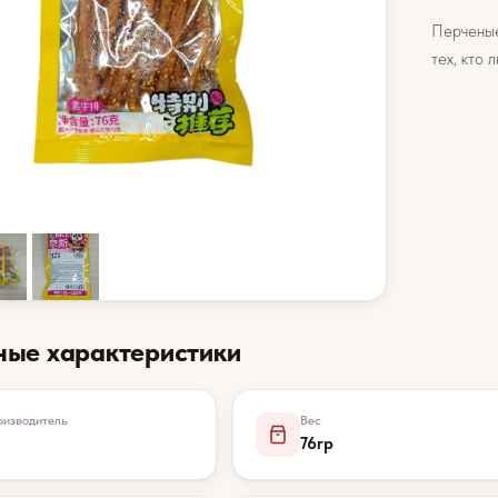
Перченые
тех, кто 
ные характеристики
изводитель
Вес
76гр