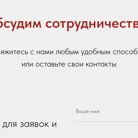
 заявок и
Название вашей организации
честву
Ваш город
 100-летия
Контактный телефон
цы)
Email
7
Ваше сообщение