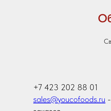
sales@youcofoods.ru
- для
заказов
info@youcfoods.ru
- для
предложений по сотрудни
Офис:
Приморский край, г. Владивосток, проспект
Владивостоку, 32Д, 1 этаж, оф.5 (вход с ули
Склад:
Приморский край, г. Артем, ул. Гагарина, 4