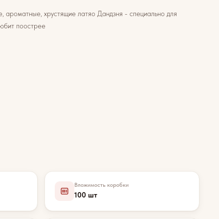
, ароматные, хрустящие латяо Дандзня - специально для
любит поострее
Вложимость коробки
100 шт