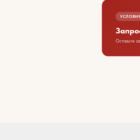
УСЛОВИЯ
Запро
Оставьте з
Обсу
Свяжит
+7 423 202 88 01