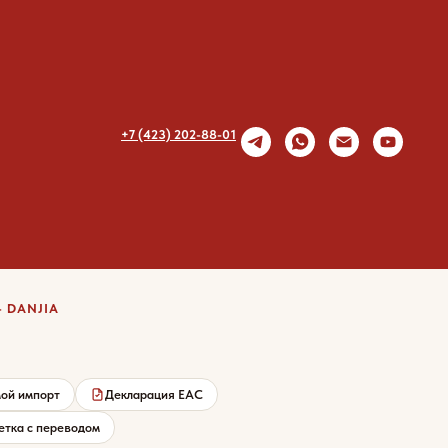
+7 (423) 202-88-01
яо Дандзя со вкусом
яжьего стейка
· DANJIA
ой импорт
Декларация EAC
етка с переводом