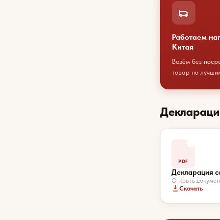
Работаем на
Китая
Везём без поср
товар по лучши
Деклараци
PDF
Декларация с
Открыть докумен
Скачать