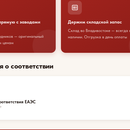
прямую с заводами
Держим складской запас
Склад во Владивостоке — всегда 
едников — оригинальный
наличии. Отгрузка в день оплаты
м ценам
я о соответствии
оответствия ЕАЭС
т