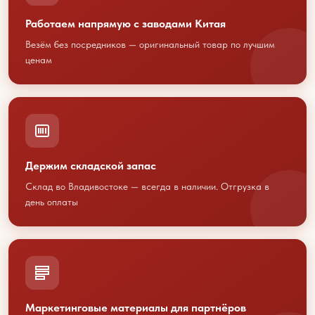
Работаем напрямую с заводами Китая
Везём без посредников — оригинальный товар по лучшим
ценам
Обсудим
сотрудничество?
Держим складской запас
Свяжитесь с нами любым
Склад во Владивостоке — всегда в наличии. Отгрузка в
удобным способом
день оплаты
или оставьте свои контакты
+7 423 202 88 01
sales@youcofoods.ru
- для заявок и
заказов
Маркетинговые материалы для партнёров