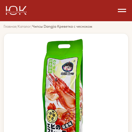
Главная
/
Каталог
/
Чипсы Dangjia Креветка с чесноком