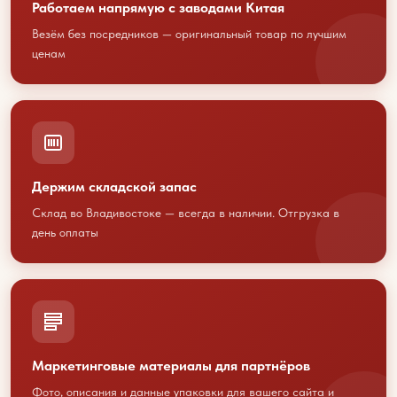
Работаем напрямую с заводами Китая
Везём без посредников — оригинальный товар по лучшим
ценам
Обсудим
сотрудничество?
Держим складской запас
Свяжитесь с нами любым
Склад во Владивостоке — всегда в наличии. Отгрузка в
день оплаты
удобным способом
или оставьте свои контакты
+7 423 202 88 01
sales@youcofoods.ru
- для заявок и
Маркетинговые материалы для партнёров
заказов
Фото, описания и данные упаковки для вашего сайта и
info@youcfoods.ru
- для предложений