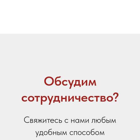
+7 423 202 88 01
sales@youcofoods.ru
- для заявок и
заказов
info@youcfoods.ru
- для предложений
по сотрудничеству
Офис:
Приморский край, г. Владивосток, проспект
100-летия Владивостоку, 32Д, 1 этаж, оф.5
(вход с улицы)
Склад:
Приморский край, г. Артем, ул. Гагарина, 47