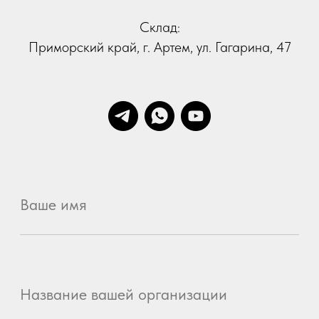
Ваше сообщение
Я даю
согласие на обработку персональных
данных
в соответствии с
политикой
конфиденциальности
Я принимаю условия
Политики сбора и обработки
персональных данных
Я даю согласие на получение
информационной и
рекламной рассылки
Отправить