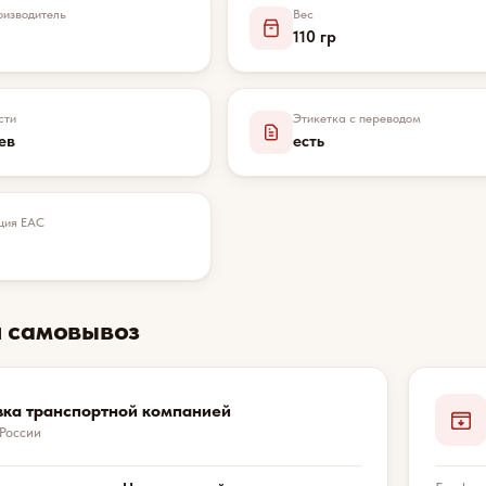
изводитель
Вес
110 гр
сти
Этикетка с переводом
ев
есть
ция EAC
и самовывоз
вка транспортной компанией
 России