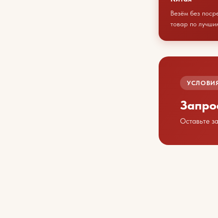
Везём без поср
товар по лучши
УСЛОВИЯ
Запро
Оставьте з
Обсу