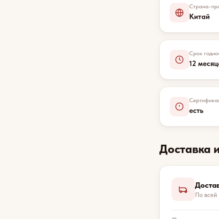
Страна-про
Китай
Срок годно
12 месяц
Сертифика
есть
Доставка 
Доста
По всей