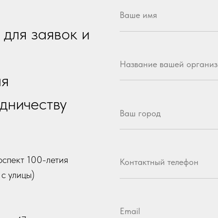
 100-летия
Контактный телефон
цы)
Email
7
Ваше сообщение
Я даю
согласие на обработку персонал
с
политикой конфиденциальности
Я принимаю условия
Политики сбора и 
данных
Я даю согласие на получение
информаци
рассылки