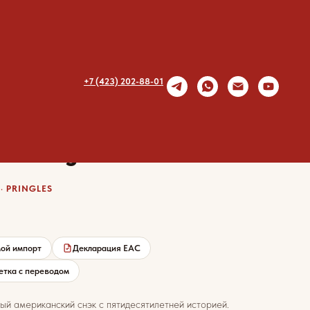
+7 (423) 202-88-01
сы Pringles Томат
· PRINGLES
ой импорт
Декларация EAC
етка с переводом
ый американский снэк с пятидесятилетней историей.