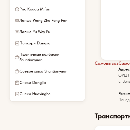
Рис Kouda Mifan
Лапша Wang Zhe Feng Fan
Лапша Yu Wey Fu
Попкорн Dangjia
Пшеничные колбаски
Shuntianyuan
Самовывоз
Само
Адрес
Соевое мясо Shuntianyuan
ОРЦ П
с. Вол
Снеки Dangjia
Режим
Снеки Huaxinghe
Понеде
Транспорт