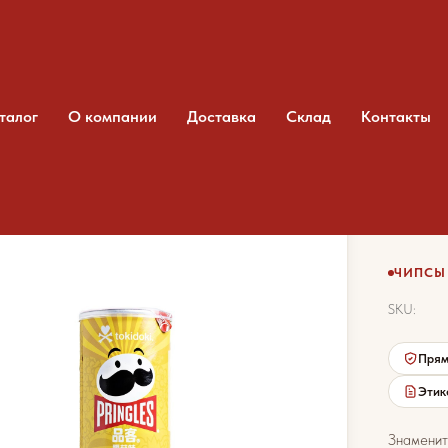
талог
О компании
Доставка
Склад
Контакты
ы Pringles Томат
Чип
ЧИПСЫ 
SKU:
Прям
Этик
Знаменит