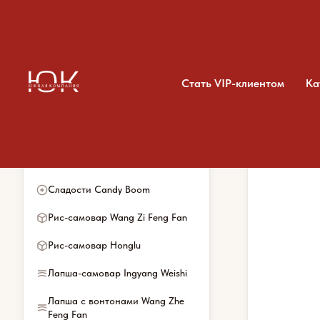
Стать VIP-клиентом
Ка
Категории каталога
Главная
/
Каталог
/
Чипс
Весь ассортимент
Сладости Candy Boom
Рис-самовар Wang Zi Feng Fan
Рис-самовар Honglu
Лапша-самовар Ingyang Weishi
Лапша с вонтонами Wang Zhe
Feng Fan