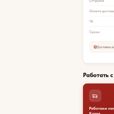
Отгрузка
Оплата достав
ТК
Сроки
Доставка д
Работать 
Работаем на
Китая