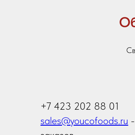
sales@youcofoods.ru
- для
заказов
info@youcfoods.ru
- для
предложений по сотрудни
Офис:
Приморский край, г. Владивосток, проспект
Владивостоку, 32Д, 1 этаж, оф.5 (вход с ули
Склад:
Приморский край, г. Артем, ул. Гагарина, 4