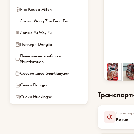
Рис Kouda Mifan
Лапша Wang Zhe Feng Fan
Лапша Yu Wey Fu
Попкорн Dangjia
Пшеничные колбаски
Shuntianyuan
Соевое мясо Shuntianyuan
Снеки Dangjia
Транспорт
Снеки Huaxinghe
Страна-про
Китай