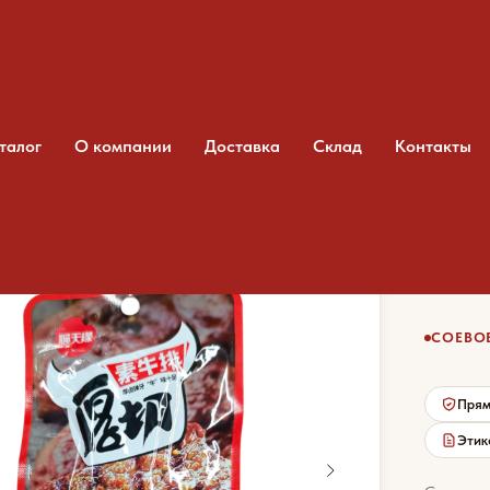
талог
О компании
Доставка
Склад
Контакты
вое мясо Шуньтень Юань со острого говяжьего стейка
Сое
со 
СОЕВОЕ
Прям
Этик