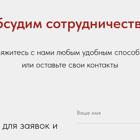
 заявок и
Название вашей организации
честву
Ваш город
 100-летия
Контактный телефон
цы)
Email
7
Ваше сообщение