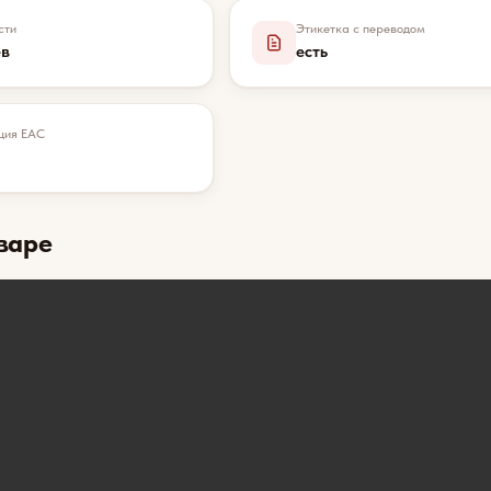
сти
Этикетка с переводом
ев
есть
ция EAC
варе