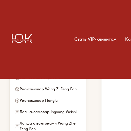
Стать VIP-клиентом
Ка
Категории каталога
Главная
/
Каталог
/
Сое
Весь ассортимент
Сладости Candy Boom
Рис-самовар Wang Zi Feng Fan
Рис-самовар Honglu
Лапша-самовар Ingyang Weishi
Лапша с вонтонами Wang Zhe
Feng Fan