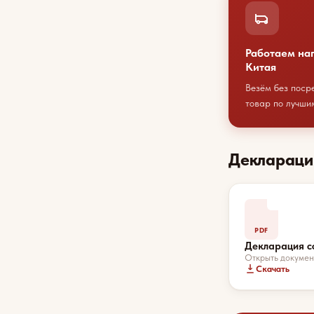
Работаем на
Китая
Везём без поср
товар по лучши
Деклараци
PDF
Декларация с
Открыть докумен
Скачать