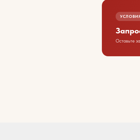
УСЛОВИЯ
Запро
Оставьте з
Обсу
Свяжит
+7 423 202 88 01