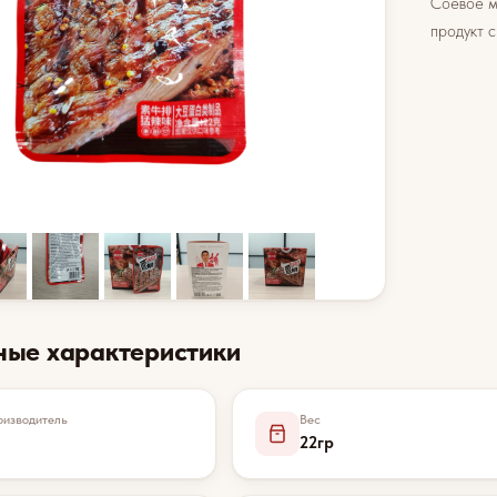
Соевое м
продукт 
ные характеристики
изводитель
Вес
22гр