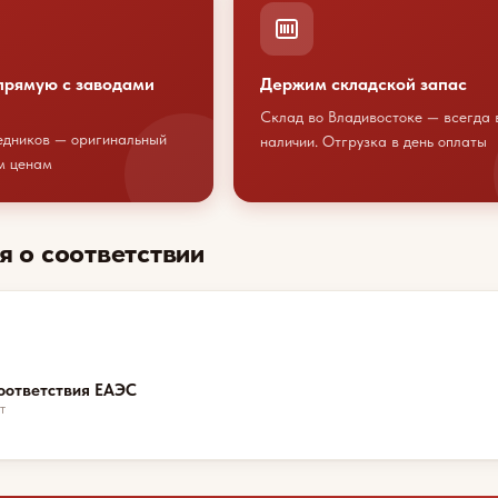
прямую с заводами
Держим складской запас
Склад во Владивостоке — всегда 
едников — оригинальный
наличии. Отгрузка в день оплаты
м ценам
я о соответствии
оответствия ЕАЭС
т