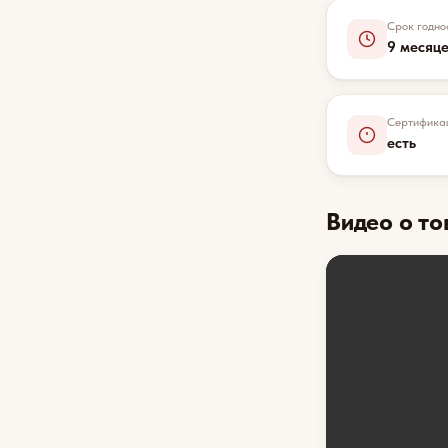
Срок годно
9 месяц
Сертифика
есть
Видео о то