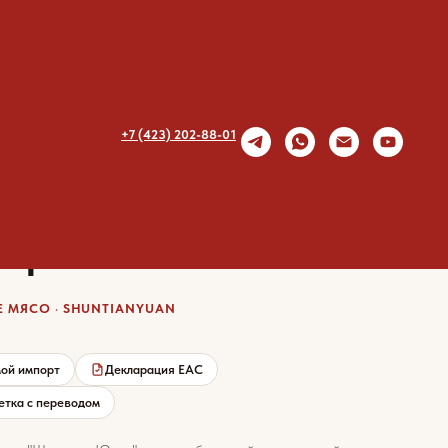
+7 (423) 202-88-01
вое мясо Шуньтень Юань
острого говяжьего стейка
 МЯСО · SHUNTIANYUAN
ой импорт
Декларация EAC
етка с переводом