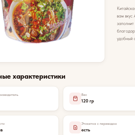
Китайска
вам вкус 
заполнит
благодар
удобный 
ные характеристики
изводитель
Вес
120 гр
сти
Этикетка с переводом
ев
есть