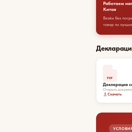
Работаем на
Китая
Везём без поср
товар по лучши
Деклараци
PDF
Декларация с
Открыть докумен
Скачать
УСЛОВИЯ