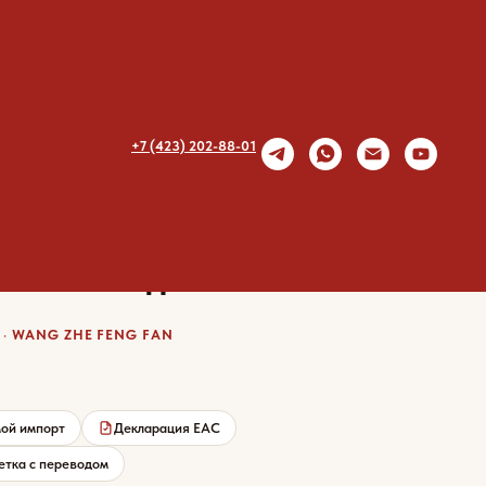
+7 (423) 202-88-01
ша Wang Zhe Feng Fan с
еной говядиной
· WANG ZHE FENG FAN
ой импорт
Декларация EAC
етка с переводом