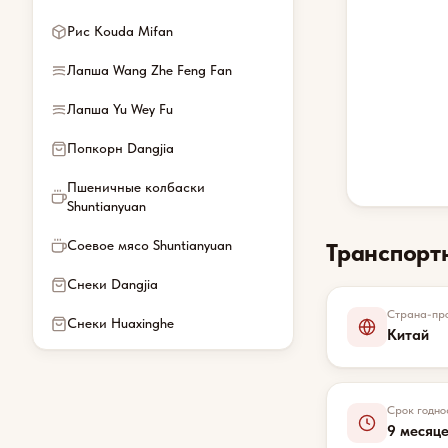
Рис Kouda Mifan
Лапша Wang Zhe Feng Fan
Лапша Yu Wey Fu
Попкорн Dangjia
Пшеничные колбаски
Shuntianyuan
Соевое мясо Shuntianyuan
Транспорт
Снеки Dangjia
Страна-про
Снеки Huaxinghe
Китай
Срок годно
9 месяц