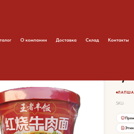
талог
О компании
Доставка
Склад
Контакты
ша Wang Zhe Feng Fan с тушеной говядиной
Лап
туш
ЛАПША 
SKU:
Прям
Этик