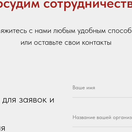
Название вашей организации
честву
Ваш город
 100-летия
Контактный телефон
цы)
Email
7
Ваше сообщение