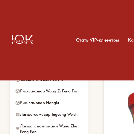
Стать VIP-клиентом
Ка
Категории каталога
Главная
/
Каталог
/
Лап
Весь ассортимент
Сладости Candy Boom
Рис-самовар Wang Zi Feng Fan
Рис-самовар Honglu
Лапша-самовар Ingyang Weishi
Лапша с вонтонами Wang Zhe
Feng Fan