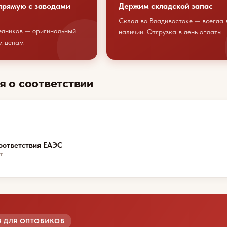
прямую с заводами
Держим складской запас
Склад во Владивостоке — всегда 
едников — оригинальный
наличии. Отгрузка в день оплаты
м ценам
я о соответствии
оответствия ЕАЭС
т
 ДЛЯ ОПТОВИКОВ