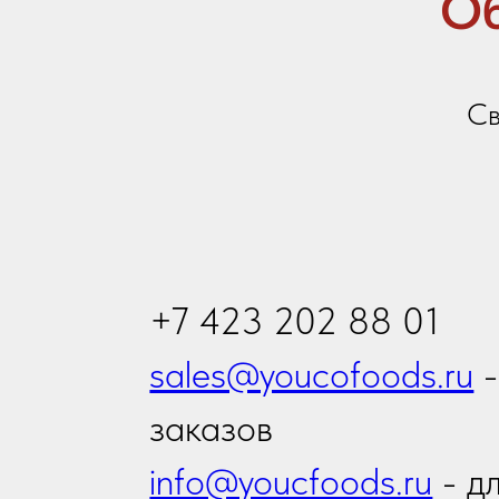
заказов
info@youcfoods.ru
- для
предложений по сотрудни
Офис:
Приморский край, г. Владивосток, проспект
Владивостоку, 32Д, 1 этаж, оф.5 (вход с ули
Склад:
Приморский край, г. Артем, ул. Гагарина, 4