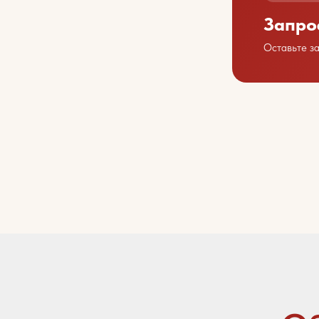
Запро
Оставьте з
Обсу
Свяжит
+7 423 202 88 01
sales@youcofoods.ru
- для