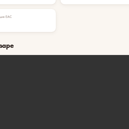
ция EAC
варе