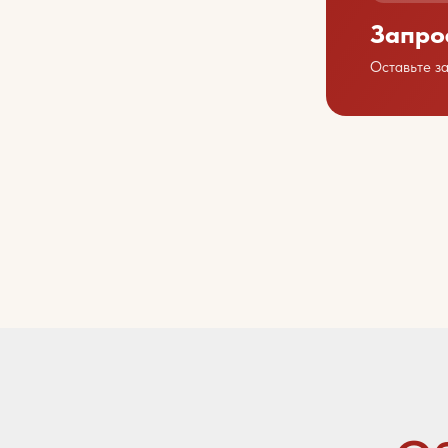
Запро
Оставьте з
Обсу
Свяжит
+7 423 202 88 01
sales@youcofoods.ru
- для