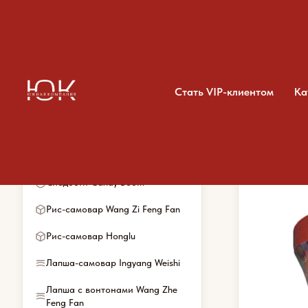
Стать VIP-клиентом
Ка
Категории каталога
Главная
/
Каталог
/
Лап
Весь ассортимент
Сладости Candy Boom
Рис-самовар Wang Zi Feng Fan
Рис-самовар Honglu
Лапша-самовар Ingyang Weishi
Лапша с вонтонами Wang Zhe
Feng Fan