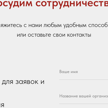
Название вашей организации
честву
Ваш город
 100-летия
Контактный телефон
цы)
Email
7
Ваше сообщение