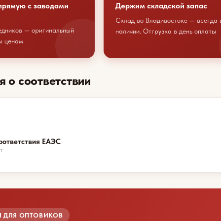
прямую с заводами
Держим складской запас
Склад во Владивостоке — всегда 
едников — оригинальный
наличии. Отгрузка в день оплаты
м ценам
я о соответствии
оответствия ЕАЭС
т
 ДЛЯ ОПТОВИКОВ