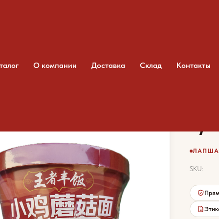
талог
О компании
Доставка
Склад
Контакты
ша Wang Zhe Feng Fan с тушеной курицей и грибами
Лап
туш
ЛАПША 
SKU:
Прям
Этик