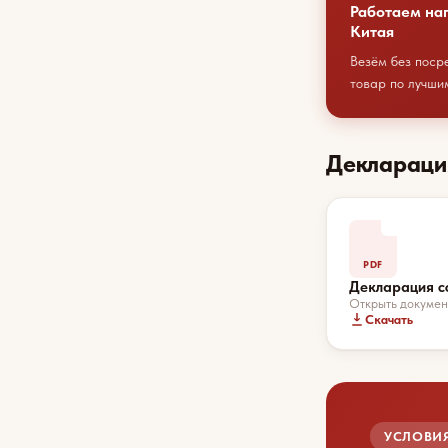
Работаем на
Китая
Везём без поср
товар по лучши
Деклараци
PDF
Декларация с
Открыть докумен
Скачать
УСЛОВИЯ