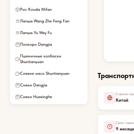
Рис Kouda Mifan
Лапша Wang Zhe Feng Fan
Лапша Yu Wey Fu
Попкорн Dangjia
Пшеничные колбаски
Shuntianyuan
Соевое мясо Shuntianyuan
Транспорт
Снеки Dangjia
Страна-про
Снеки Huaxinghe
Китай
Срок годно
9 месяц