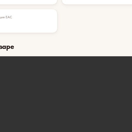
ция EAC
варе