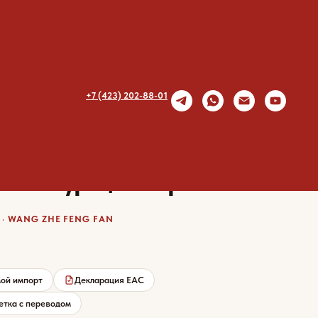
+7 (423) 202-88-01
ша Wang Zhe Feng Fan с
еной курицей и грибами
· WANG ZHE FENG FAN
ой импорт
Декларация EAC
етка с переводом