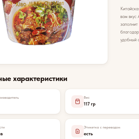
Китайска
вам вкус 
заполнит
благодар
удобный 
ные характеристики
изводитель
Вес
117 гр
сти
Этикетка с переводом
ев
есть