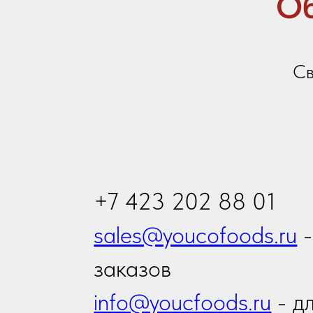
заказов
info@youcfoods.ru
- для
предложений по сотрудни
Офис:
Приморский край, г. Владивосток, проспект
Владивостоку, 32Д, 1 этаж, оф.5 (вход с ули
Склад:
Приморский край, г. Артем, ул. Гагарина, 4