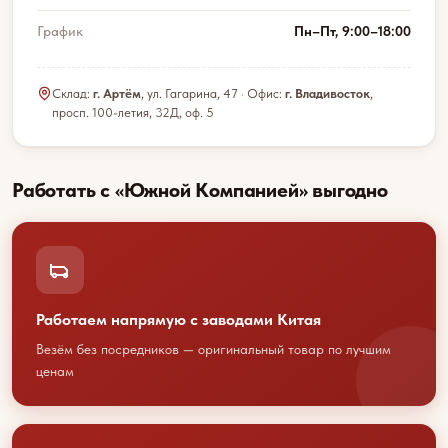
График
Пн–Пт, 9:00–18:00
Склад:
г. Артём
, ул. Гагарина, 47 · Офис:
г. Владивосток
,
просп. 100-летия, 32Д, оф. 5
Работать с «Южной Компанией» выгодно
Работаем напрямую с заводами Китая
Везём без посредников — оригинальный товар по лучшим
Обсудим
ценам
сотрудничество?