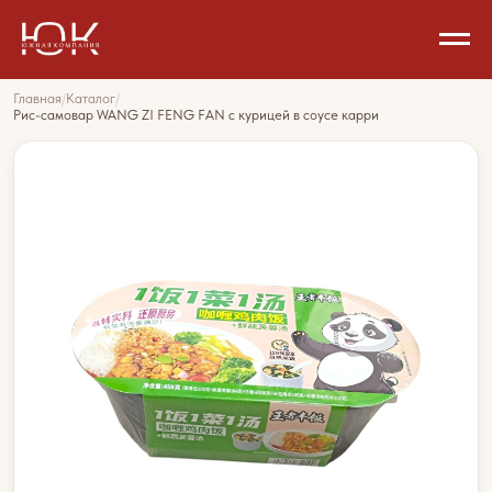
Главная
/
Каталог
/
Рис-самовар WANG ZI FENG FAN с курицей в соусе карри