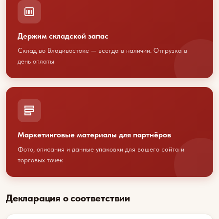
Свяжитесь с нами любым
удобным способом
или оставьте свои контакты
Держим складской запас
Склад во Владивостоке — всегда в наличии. Отгрузка в
день оплаты
+7 423 202 88 01
sales@youcofoods.ru
- для заявок и
заказов
info@youcfoods.ru
- для предложений
по сотрудничеству
Маркетинговые материалы для партнёров
Фото, описания и данные упаковки для вашего сайта и
Офис:
торговых точек
Приморский край, г. Владивосток, проспект
100-летия Владивостоку, 32Д, 1 этаж, оф.5
(вход с улицы)
Декларация о соответствии
Склад:
Приморский край, г. Артем, ул. Гагарина, 47