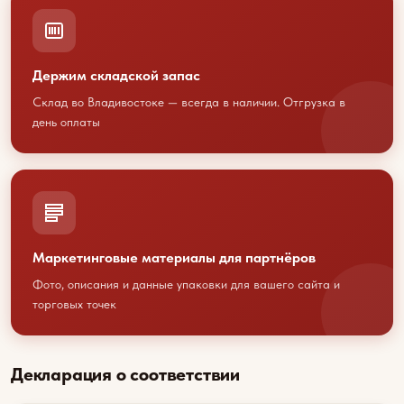
Свяжитесь с нами любым
удобным способом
или оставьте свои контакты
Держим складской запас
Склад во Владивостоке — всегда в наличии. Отгрузка в
день оплаты
+7 423 202 88 01
sales@youcofoods.ru
- для заявок и
заказов
info@youcfoods.ru
- для предложений
по сотрудничеству
Маркетинговые материалы для партнёров
Фото, описания и данные упаковки для вашего сайта и
Офис:
Приморский край, г. Владивосток, проспект
торговых точек
100-летия Владивостоку, 32Д, 1 этаж, оф.5
(вход с улицы)
Декларация о соответствии
Склад:
Приморский край, г. Артем, ул. Гагарина, 47