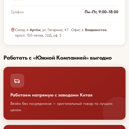
График
Пн–Пт, 9:00–18:00
Склад:
г. Артём
, ул. Гагарина, 47 · Офис:
г. Владивосток
,
просп. 100-летия, 32Д, оф. 5
Работать с «Южной Компанией» выгодно
Работаем напрямую с заводами Китая
Везём без посредников — оригинальный товар по лучшим
Обсудим
ценам
сотрудничество?